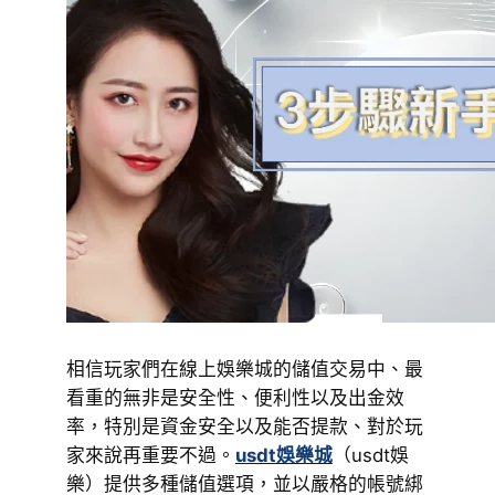
相信玩家們在線上娛樂城的儲值交易中、最
看重的無非是安全性、便利性以及出金效
率，特別是資金安全以及能否提款、對於玩
家來說再重要不過。
usdt娛樂城
（usdt娛
樂）提供多種儲值選項，並以嚴格的帳號綁