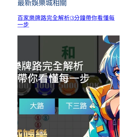
最新娛樂城相關
百家樂牌路完全解析|3分鐘帶你看懂每
一步