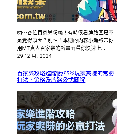
嗨～各位百家樂粉絲！有時候看牌路圖是不
是覺得頭大？別怕！本期的內容小編將帶你
用MT真人百家樂的戲畫面帶你快速上…
29 12 月, 2024
百家樂攻略進階|讓95%玩家爽賺的常勝
打法，策略及牌路公式圖解