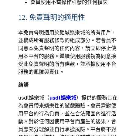
會員使用不當操作引發的任何損失
12. 免責聲明的適用性
本免責聲明適用於鉅城娛樂城的所有用戶，
並構成所有服務條款的組成部分。若會員不
同意本免責聲明的任何內容，請立即停止使
用本平台的服務。繼續使用服務視為同意接
受此免責聲明的所有條款，並承擔使用平台
服務的風險與責任。
結語
usdt娛樂城（
usdt娛樂城
）提供的服務旨在
為會員帶來娛樂性的遊戲體驗。會員需對使
用平台的行為負責，並在合法範圍內進行活
動。對於任何因使用平台而產生的後果，會
員應充分理解並自行承擔風險。平台將不對