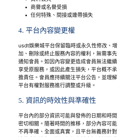
商譽或名譽受損
任何特殊、間接或連帶損失
4. 平台內容變更權
usdt娛樂城平台保留臨時或永久性修改、增
加、刪除或終止服務內容的權利，無需事先
通知會員。如因內容變更造成會員無法繼續
享受原服務，或因此產生損失，平台概不承
擔責任。會員應持續關注平台公告，並理解
平台有權對服務進行調整或升級。
5. 資訊的時效性與準確性
平台內的部分資訊可能與發佈的日期和時間
密切相關。隨著時間的推移，部分內容可能
不再準確、全面或真實，且平台無義務針對