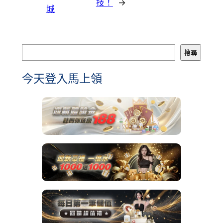
技！
→
城
搜
搜尋
尋
今天登入馬上領