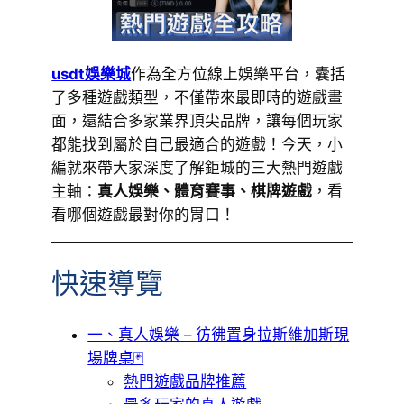
usdt娛樂城
作為全方位線上娛樂平台，囊括
了多種遊戲類型，不僅帶來最即時的遊戲畫
面，還結合多家業界頂尖品牌，讓每個玩家
都能找到屬於自己最適合的遊戲！今天，小
編就來帶大家深度了解鉅城的三大熱門遊戲
主軸：
真人娛樂、體育賽事、棋牌遊戲
，看
看哪個遊戲最對你的胃口！
快速導覽
一、真人娛樂 – 彷彿置身拉斯維加斯現
場牌桌🃏
熱門遊戲品牌推薦