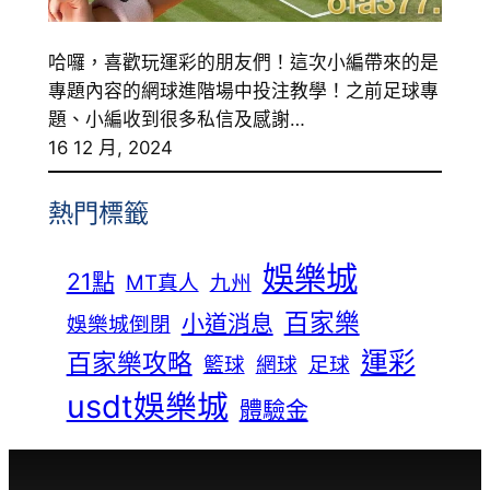
哈囉，喜歡玩運彩的朋友們！這次小編帶來的是
專題內容的網球進階場中投注教學！之前足球專
題、小編收到很多私信及感謝…
16 12 月, 2024
熱門標籤
娛樂城
21點
MT真人
九州
百家樂
小道消息
娛樂城倒閉
運彩
百家樂攻略
籃球
網球
足球
usdt娛樂城
體驗金