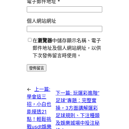
電子郵件地址
*
個人網站網址
在
瀏覽器
中儲存顯示名稱、電子
郵件地址及個人網站網址，以供
下次發佈留言時使用。
←
上一篇:
下一篇:
玩運彩進階”
學會這三
足球”專題：完整實
招，小白也
操，3方面講解運彩
能摸透21
足球規則、下注種類
點！輕鬆挑
及娛樂城場中投注秘
戰usdt娛樂