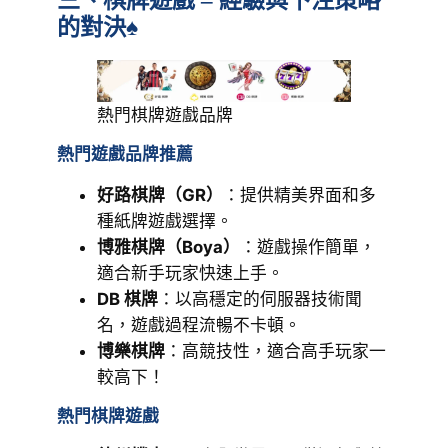
的對決
♠️
熱門棋牌遊戲品牌
熱門遊戲品牌推薦
好路棋牌（GR）
：提供精美界面和多
種紙牌遊戲選擇。
博雅棋牌（Boya）
：遊戲操作簡單，
適合新手玩家快速上手。
DB 棋牌
：以高穩定的伺服器技術聞
名，遊戲過程流暢不卡頓。
博樂棋牌
：高競技性，適合高手玩家一
較高下！
熱門棋牌遊戲