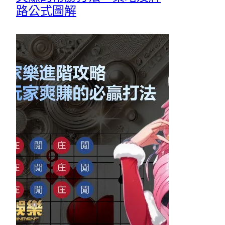
路公式圖解