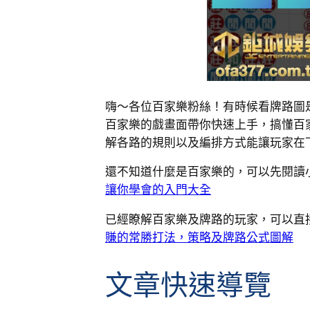
嗨～各位百家樂粉絲！有時候看牌路圖
百家樂的戲畫面帶你快速上手，搞懂百
解各路的規則以及編排方式能讓玩家在
還不知道什麼是百家樂的，可以先閱讀
讓你學會的入門大全
已經瞭解百家樂及牌路的玩家，可以直
賺的常勝打法，策略及牌路公式圖解
文章快速導覽