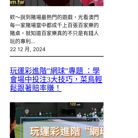
欸～說到賭場最熱門的遊戲，光看澳門
每一家賭場當中都成千上百張百家樂的
賭桌，就知道百家樂真的不只是有錢人
玩的專利…
22 12 月, 2024
玩運彩進階”網球”專題 ：學
會場中投注3大技巧，菜鳥輕
鬆跟著賠率賺！