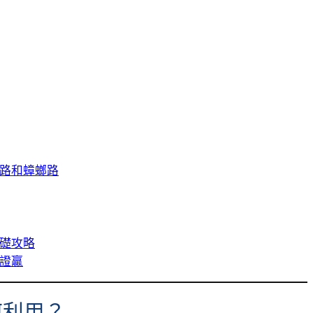
路和蟑螂路
礎攻略
證贏
何利用？