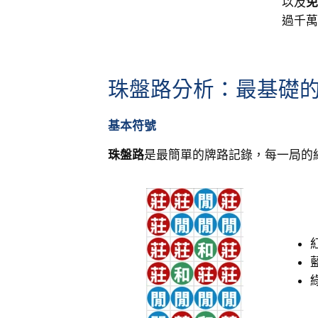
以及
免
過千
珠盤路分析：最基礎
基本符號
珠盤路
是最簡單的牌路記錄，每一局的