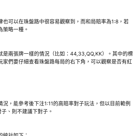
也可以在珠盤路中很容易觀察到，而和局賠率為1:8，若
為策略一種。
兩張牌一樣的情況（比如：44,33,QQ,KK）。其中的標
玩家們要仔細查看珠盤路每局的右下角，可以觀察是否有紅
況，能參考後下注1:11的高賠率對子玩法，但以目前範例
對子、則不建議下對子。
的統計如下：