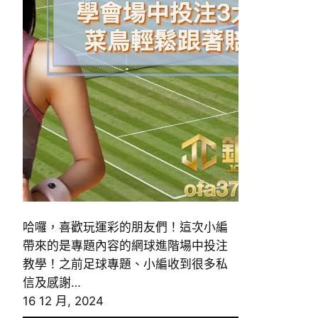
哈囉，喜歡玩運彩的朋友們！這次小編
帶來的是專題內容的網球進階場中投注
教學！之前足球專題、小編收到很多私
信及感謝…
16 12 月, 2024