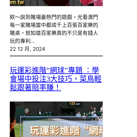
欸～說到賭場最熱門的遊戲，光看澳門
每一家賭場當中都成千上百張百家樂的
賭桌，就知道百家樂真的不只是有錢人
玩的專利…
22 12 月, 2024
玩運彩進階”網球”專題 ：學
會場中投注3大技巧，菜鳥輕
鬆跟著賠率賺！