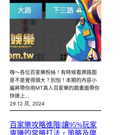
嗨～各位百家樂粉絲！有時候看牌路圖
是不是覺得頭大？別怕！本期的內容小
編將帶你用MT真人百家樂的戲畫面帶你
快速上…
29 12 月, 2024
百家樂攻略進階|讓95%玩家
爽賺的常勝打法，策略及牌