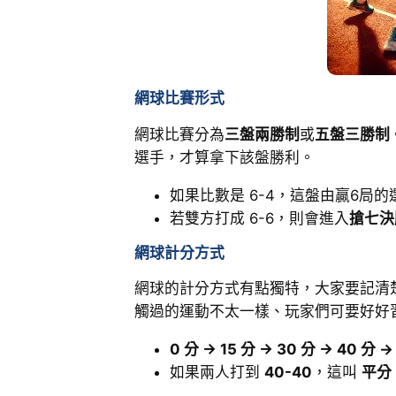
網球比賽形式
網球比賽分為
三盤兩勝制
或
五盤三勝制
選手，才算拿下該盤勝利。
如果比數是 6-4，這盤由贏6局
若雙方打成 6-6，則會進入
搶七決
網球計分方式
網球的計分方式有點獨特，大家要記清楚
觸過的運動不太一樣、玩家們可要好好
0 分 → 15 分 → 30 分 → 40 分 
如果兩人打到
40-40
，這叫
平分