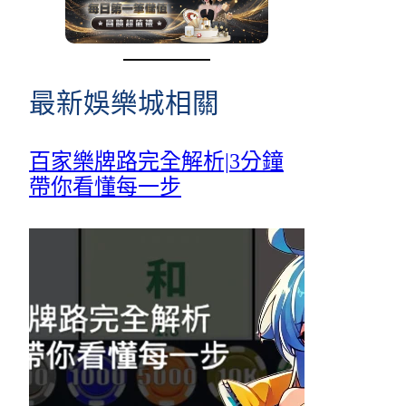
最新娛樂城相關
百家樂牌路完全解析|3分鐘
帶你看懂每一步