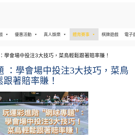
戲
優惠活動
真人娛樂
體育賽事
棋牌遊戲
電子
題 ：學會場中投注3大技巧，菜鳥輕鬆跟著賠率賺！
題 ：學會場中投注3大技巧，菜鳥
鬆跟著賠率賺！