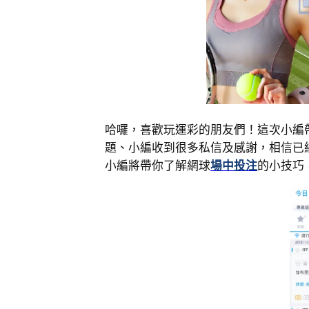
哈囉，喜歡玩運彩的朋友們！這次小編
題、小編收到很多私信及感謝，相信已
小編將帶你了解網球
場中投注
的小技巧