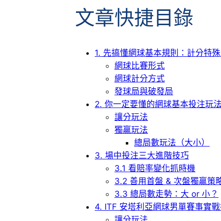
文章快捷目錄
1. 先搞懂網球基本規則：計分特
網球比賽形式
網球計分方式
發球局與破發局
2. 你一定要懂的網球基本投注玩
讓分玩法
獨贏玩法
總局數玩法（大小）
3. 場中投注三大進階技巧
3.1 看賠率變化抓時機
3.2 善用首盤 & 次盤獨贏策
3.3 總局數走勢：大 or 小？
4. ITF 安塔利亞網球男單賽事實
讓分玩法