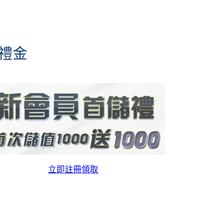
儲禮金
立即註冊領取