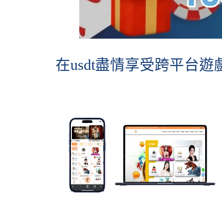
在usdt盡情享受跨平台