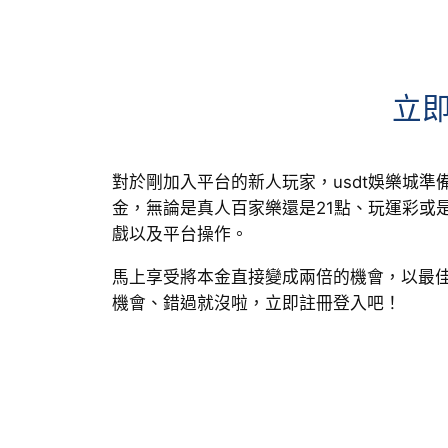
立即
對於剛加入平台的新人玩家，usdt娛樂城準備
金，無論是真人百家樂還是21點、玩運彩或
戲以及平台操作。
馬上享受將本金直接變成兩倍的機會，以最
機會、錯過就沒啦，立即註冊登入吧！