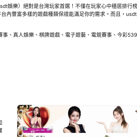
usdt娛樂）絕對是台灣玩家首選！不僅在玩家心中穩居排行
台內豐富多樣的遊戲種類保證能滿足你的需求。而且，usd
賽事、真人娛樂、棋牌遊戲、電子遊藝、電競賽事、今彩53
如
寶