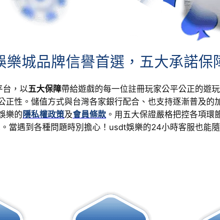
娛樂城品牌信譽首選，五大承諾保
平台，以
五大保障
帶給遊戲的每一位註冊玩家公平公正的遊玩
公正性。儲值方式與台灣各家銀行配合、也支持逐漸普及的
娛樂的
隱私權政策
及
會員條款
。用五大保證嚴格把控各項環
。當遇到各種問題時別擔心！usdt娛樂的24小時客服也能