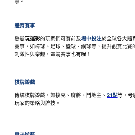
等。
體育賽事
熱愛
玩運彩
的玩家們可賽前及
場中投注
於全球各大體
賽事，如棒球、足球、籃球、網球等，提升觀賞比賽
刺激性與樂趣，電競賽事也有喔！
棋牌遊戲
傳統棋牌遊戲，如撲克、麻將、鬥地主、
21點
等，考
玩家的策略與牌技。